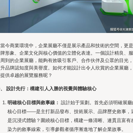
在當今商業環境中，企業展廳不僅是展示產品和技術的空間，更
品牌形象、企業文化與核心價值的立體化表達。一個設計精良、
務周到的企業展廳，能夠有效吸引客戶、合作伙伴及公眾的目光
提升品牌認知度與美譽度。如何才能設計出令人欣賞的企業展廳
并提供卓越的展覽服務呢？
一、 設計先行：構建引人入勝的視覺與體驗核心
明確核心目標與敘事線：
設計始于策劃。首先必須明確展廳
核心目標——是主打新品發布、技術展示、品牌歷史敘事，
是沉浸式體驗？圍繞核心目標，構建一條清晰、連貫且富有
染力的敘事線索，引導參觀者循序漸進地了解企業故事。