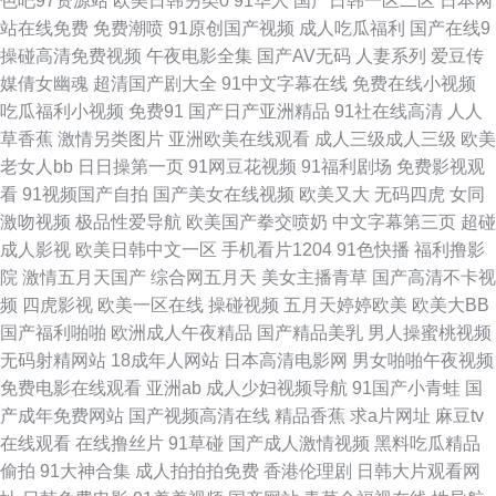
色吧97资源站
欧美日韩另类0
91华人
国产日韩一区二区
日本网
站在线免费
免费潮喷
91原创国产视频
成人吃瓜福利
国产在线9
黑丝美女白虎 抖阴在线免费观看 亚洲视频中文字幕日韩 韩欧美日久 中文娱
操碰高清免费视频
午夜电影全集
国产AV无码
人妻系列
爱豆传
媒倩女幽魂
超清国产剧大全
91中文字幕在线
免费在线小视频
乐2 东方AV在线新网址 午夜麻豆精品一二三 av中文网站 日本va在线网站 高
吃瓜福利小视频
免费91
国产日产亚洲精品
91社在线高清
人人
草香蕉
激情另类图片
亚洲欧美在线观看
成人三级成人三级
欧美
清精品三级网址 69热伊人青青 激情婷婷 亚洲色情第一页诱惑 超碰色婷婷 性
老女人bb
日日操第一页
91网豆花视频
91福利剧场
免费影视观
看
91视频国产自拍
国产美女在线视频
欧美又大
无码四虎
女同
色成人区人妻精品 www欧日美韩 香蕉av 日本黄色在线观看 97在线网 淫淫
激吻视频
极品性爱导航
欧美国产拳交喷奶
中文字幕第三页
超碰
成人影视
欧美日韩中文一区
手机看片1204
91色快播
福利撸影
网色五月一区 大香蕉国产 91poy九色视频 久久草日韩在线 91V小视频 国产
院
激情五月天国产
综合网五月天
美女主播青草
国产高清不卡视
频
四虎影视
欧美一区在线
操碰视频
五月天婷婷欧美
欧美大BB
传媒在线91 伊人黄站 成人伊人大香蕉 91人操人 日本欧美视频 成人91va 五
国产福利啪啪
欧洲成人午夜精品
国产精品美乳
男人操蜜桃视频
无码射精网站
18成年人网站
日本高清电影网
男女啪啪午夜视频
月狠狠精品人妻 爱豆网站免费观看视频 色涩叉蜜桃 97资源在线人人 日韩精
免费电影在线观看
亚洲ab
成人少妇视频导航
91国产小青蛙
国
产成年免费网站
国产视频高清在线
精品香蕉
求a片网址
麻豆tv
品色综合 欧美日韩亚亚洲成人 肏屄自拍视频 色资源在线 国产福利网 中文无
在线观看
在线撸丝片
91草碰
国产成人激情视频
黑料吃瓜精品
偷拍
91大神合集
成人拍拍拍免费
香港伦理剧
日韩大片观看网
码日韩欧 激情乱伦五月天黄色 91AV免费在线视频 国产精品久久无人区 青青