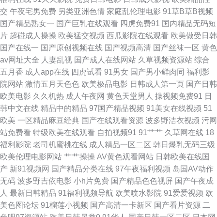
交
午夜宅男免费
另类亚洲色情
家庭乱伦理电影
91草B草B视频
视频18 草草豆花社区 人妻东京热素人 吃瓜AV网 先锋影音aV中文字幕 福利
国产精品熟女一
国产巨乳在线观看
四虎免费91
国内精品无码短
片
超碰成人操操
欧美猛交视频
西瓜影院在线观看
欧美做受日韩
精品在线 丝瓜肏肏 超碰成人97 天天终合网天天 91综合网 欧美日韩大陆成人
国产在线一
国产原创视频在线
国产视频高清
国产丝袜一区
黄色
av网址大全
人妻乱视
国产成人在线网站
久草视频资源站
综合
91精选变态直播 四虎综合色网 91资源视频在线观看 男人天堂第一页 91次元
五月香
成人app在线
四虎试看
91男女
国产男小鲜肉同
福利影
院网站
激情五月天色色
欧美极品电影
日韩成人第一页
国产日韩
免费视频 女同网站 91海角原创 久久9久久 91白虎网站在线观看 人人超碰69
欧美电影
久久机热
成人午夜网
黄色天堂男人
操视频免费91
日
韩中文在线
精品中的精品
97国产精品视频
91美女在线视频
51
91尤物在线探花 日韩城人网站 91四海无码日韩欧美 午夜剧场爱爱 成人高清
欧美
一区精品麻豆经典
国产在线观看资源
波多野洁衣视频
污网
站免费看
特级欧美在线观看
自拍视频91
91艹艹
久草网在线
18
三级网址 五月天涩涩 97骚资源总站 青草原视频 丁香五月激情一本道 影音先
福利影院
老司机蜜桃在线
成人精品一区二区
韩日爆乳无码三级
欧美伦理电影网站
艹艹操操
AV黄色观看网站
日韩欧美在线国
锋国产av资源 国产欧美成人麻豆久久 91秘密入口 青青操社区 91社在线观看
产
新91视频网
国产精品分类在线
97午夜福利视频
岛国AV动作
无码
波多野吉依电影
小h片免费
国产精品色色视屏
国产午夜成
久久亚洲熟妇中文字幕 大香蕉伊人素人 91国产92 美女网站 99国产在线精品
人
最新日韩精品
91福利视频导航
欧美喷水影院
91爱爱视频
欧
美色图论坛
91榴莲小视频
国产高清一卡新区
国产看片资源
二
四虎AV影裤 91亚色视频 欧美一级爆片 91新视觉窝窝 美女足交 91大神网站