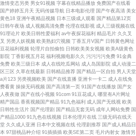
激情变态另类
男女91视频
字幕在线精品播放
免费国产在线看
国产婷婷五月天
无码传媒导航
日本电影伦理
国产午夜高清
美女
黄色18
亚洲午夜精品视频
日本三级成人观看
国产精品第12页
日韩午夜场
成人视频高清免费
伦理在线影视
成人三级视频在线
91理论片
欧美日韩性爱福利
av午夜探花福利
精品毛片
久久叉
叉
另类人妖视频
欧美熟妇穴视频
丁香五月V国产
日韩黄色网址
豆花福利视频
轮理片自拍偷拍
日韩欧美美女视频
欧美A级黄色
影院
丁香影视五月花
福利视频电影久久
污污污污免费
91金典
免费
欧美三级日本
成人在线吃瓜网站
成人岛国影院
成人动漫二
区三区
久草在线最新
日韩精品推荐
国产精品一区自拍
男人天堂
a片123
另类视频欧美
国产在线直播
亚洲卡一卡二
成人在线免
费看黄
操操无码视频
国产高清第一页
91国产在线播放
国产女
人夜夜做
国产在线小视频
91com
91豆花成人
哪里有A片网址
精产国品
香蕉视频国产精品
91九色福利
成人国产无线视
欧美
日韩性生活片
国产伦理剧
国产精品无套无码
成年人网站免费
国
产精品1000
91九色在线视频
日本伦理片在线
三级无码在线天
堂
久久成人亚洲
日本中文视频在线
伦理剧推荐
国产成人精品日
本
97甜桃品种介绍
91插插插
欧美SE第二页
毛片内射女
激情另