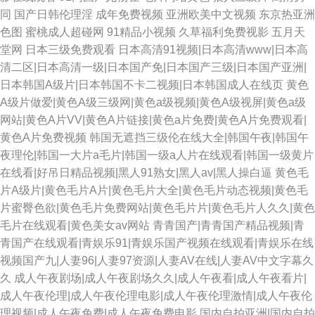
同
国产日韩伦理淫
成年免费视频
亚洲欧美中文视频
东京热亚洲
色图
蜜桃成人超碰网
91精品小视频
久草福利免费视影
五月天
堂网
日本三级免费观看
日本高清91视频|日本高清www|日本高
清二区|日本高清一级|日本国产免|日本国产三级|日本国产亚洲|
日本韩国A级片|日本韩国不卡二视频|日本韩国成人在线页
黄色
A级片做爱|黄色A级三级网|黄色a级视频|黄色A级视屏|黄色a级
网站|黄色A片VV|黄色A片链接|黄色a片免费|黄色A片免费观看|
黄色A片免费视频
韩国无遮挡三级伦在线大全|韩国午夜|韩国午
夜理伦|韩国一大片a毛片|韩国一级a人片在线观看|韩国一级黄片
在线看|好吊日精品视频|黑人91熟女|黑人av|黑人操白逼
黄色毛
片A级片|黄色毛片A片|黄色毛片大全|黄色毛片动态视频|黄色毛
片蜜臀色欲|黄色毛片免费网站|黄色毛片片|黄色毛片人久久|黄色
毛片在线观看|黄色美女av网站
青青国产|青青国产精品视频|青
青国产在线观看|青娱乐91|青娱乐国产视频在线观看|青娱乐在线
视频国产九|人妻96|人妻97资源|人妻AV在线|人妻AV中文字幕久
久
成人午夜剧场|成人午夜剧场久久|成人午夜看|成人午夜看片|
成人午夜伦理|成人午夜伦理电影|成人午夜伦理激情|成人午夜伦
理视频|成人午夜免费|成人午夜免费电影
国内自拍亚洲|国内自拍