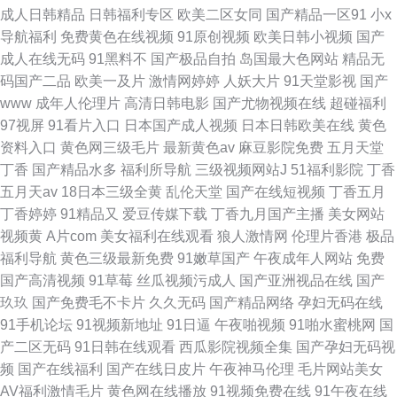
成人日韩精品
日韩福利专区
欧美二区女同
国产精品一区91
小x
导航福利
免费黄色在线视频
91原创视频
欧美日韩小视频
国产
成人在线无码
91黑料不
国产极品自拍
岛国最大色网站
精品无
码国产二品
欧美一及片
激情网婷婷
人妖大片
91天堂影视
国产
www
成年人伦理片
高清日韩电影
国产尤物视频在线
超碰福利
97视屏
91看片入口
日本国产成人视频
日本日韩欧美在线
黄色
资料入口
黄色网三级毛片
最新黄色av
麻豆影院免费
五月天堂
丁香
国产精品水多
福利所导航
三级视频网站J
51福利影院
丁香
五月天av
18日本三级全黄
乱伦天堂
国产在线短视频
丁香五月
丁香婷婷
91精品又
爱豆传媒下载
丁香九月国产主播
美女网站
视频黄
A片com
美女福利在线观看
狼人激情网
伦理片香港
极品
福利导航
黄色三级最新免费
91嫩草国产
午夜成年人网站
免费
国产高清视频
91草莓
丝瓜视频污成人
国产亚洲视品在线
国产
玖玖
国产免费毛不卡片
久久无码
国产精品网络
孕妇无码在线
91手机论坛
91视频新地址
91日逼
午夜啪视频
91啪水蜜桃网
国
产二区无码
91日韩在线观看
西瓜影院视频全集
国产孕妇无码视
频
国产在线福利
国产在线日皮片
午夜神马伦理
毛片网站美女
AV福利激情毛片
黄色网在线播放
91视频免费在线
91午夜在线