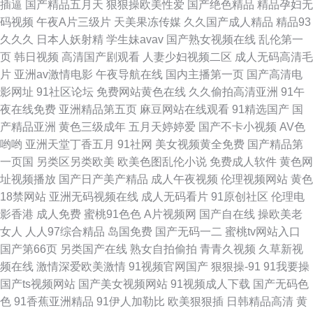
插逼
国产精品五月天
狠狠操欧美性爱
国产绝色精品
精品孕妇无
码视频
午夜A片三级片
天美果冻传媒
久久国产成人精品
精品93
蕉 日韩经典久久 东京影院热 91白虎丝袜福利观看 欧美激情24P 97超碰在线
久久久
日本人妖射精
学生妹avav
国产熟女视频在线
乱伦第一
页
韩日视频
高清国产剧观看
人妻少妇视频二区
成人无码高清毛
人人草 激情福利AV 久久精品99久久 91原创探花 无码高清精品成人 国产精
片
亚洲av激情电影
午夜导航在线
国内主播第一页
国产高清电
影网址
91社区论坛
免费网站黄色在线
久久偷拍高清亚洲
91午
品国产久久 91国精产 日本阿v视频 爱豆伊人自拍 亚洲天堂虎六六六 中文字
夜在线免费
亚洲精品第五页
麻豆网站在线观看
91精选国产
国
产精品亚洲
黄色三级成年
五月天婷婷爱
国产不卡小视频
AV色
幕188 色老板国产熟女 久久国产精品草网 91唐伯虎国产在线 熟女二区国产
哟哟
亚洲天堂丁香五月
91社网
美女视频黄全免费
国产精品第
一页国
另类区另类欧美
欧美色图乱伦小说
免费成人软件
黄色网
内射在线91 91在线视频免费播放 先锋影音美女 国产福利AAV 91黑丝白虎
址视频播放
国产日产美产精品
成人午夜视频
伦理视频网站
黄色
18禁网站
亚洲无码视频在线
成人无码看片
91原创社区
伦理电
人妻熟女视频一区二区 东京热伊人加勒比伊人
影香港
成人免费
蜜桃91色色
A片视频网
国产自在线
操欧美老
女人
人人97综合精品
岛国免费
国产无码一二
蜜桃tv网站入口
国产第66页
另类国产在线
熟女自拍偷拍
青青久视频
久草新视
频在线
激情深爱欧美激情
91视频官网国产
狠狠操-91
91我要操
国产ts视频网站
国产美女视频网站
91视频成人下载
国产无码色
色
91香蕉亚洲精品
91伊人加勒比
欧美狠狠插
日韩精品高清
黄