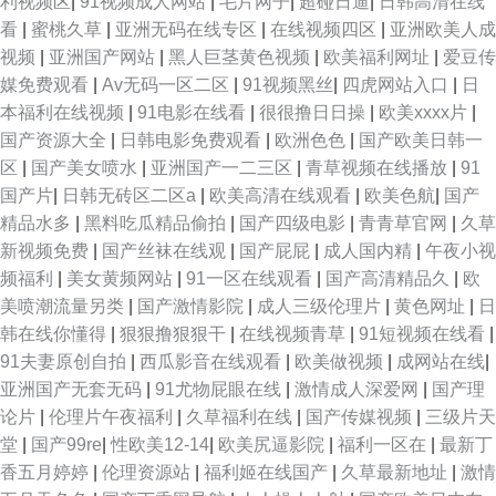
利视频区
|
91视频成人网站
|
毛片网子
|
超碰日逼
|
日韩高清在线
看
|
蜜桃久草
|
亚洲无码在线专区
|
在线视频四区
|
亚洲欧美人成
视频
|
亚洲国产网站
|
黑人巨茎黄色视频
|
欧美福利网址
|
爱豆传
媒免费观看
|
Av无码一区二区
|
91视频黑丝
|
四虎网站入口
|
日
本福利在线视频
|
91电影在线看
|
很很撸日日操
|
欧美xxxx片
|
国产资源大全
|
日韩电影免费观看
|
欧洲色色
|
国产欧美日韩一
区
|
国产美女喷水
|
亚洲国产一二三区
|
青草视频在线播放
|
91
国产片
|
日韩无砖区二区a
|
欧美高清在线观看
|
欧美色航
|
国产
精品水多
|
黑料吃瓜精品偷拍
|
国产四级电影
|
青青草官网
|
久草
新视频免费
|
国产丝袜在线观
|
国产屁屁
|
成人国内精
|
午夜小视
频福利
|
美女黄频网站
|
91一区在线观看
|
国产高清精品久
|
欧
美喷潮流量另类
|
国产激情影院
|
成人三级伦理片
|
黄色网址
|
日
韩在线你懂得
|
狠狠撸狠狠干
|
在线视频青草
|
91短视频在线看
|
91夫妻原创自拍
|
西瓜影音在线观看
|
欧美做视频
|
成网站在线
|
亚洲国产无套无码
|
91尤物屁眼在线
|
激情成人深爱网
|
国产理
论片
|
伦理片午夜福利
|
久草福利在线
|
国产传媒视频
|
三级片天
堂
|
国产99re
|
性欧美12-14
|
欧美尻逼影院
|
福利一区在
|
最新丁
香五月婷婷
|
伦理资源站
|
福利姬在线国产
|
久草最新地址
|
激情