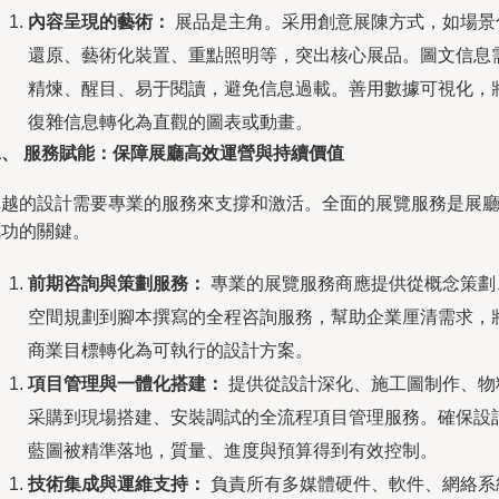
內容呈現的藝術：
展品是主角。采用創意展陳方式，如場景
還原、藝術化裝置、重點照明等，突出核心展品。圖文信息
精煉、醒目、易于閱讀，避免信息過載。善用數據可視化，
復雜信息轉化為直觀的圖表或動畫。
二、 服務賦能：保障展廳高效運營與持續價值
卓越的設計需要專業的服務來支撐和激活。全面的展覽服務是展
成功的關鍵。
前期咨詢與策劃服務：
專業的展覽服務商應提供從概念策劃
空間規劃到腳本撰寫的全程咨詢服務，幫助企業厘清需求，
商業目標轉化為可執行的設計方案。
項目管理與一體化搭建：
提供從設計深化、施工圖制作、物
采購到現場搭建、安裝調試的全流程項目管理服務。確保設
藍圖被精準落地，質量、進度與預算得到有效控制。
技術集成與運維支持：
負責所有多媒體硬件、軟件、網絡系