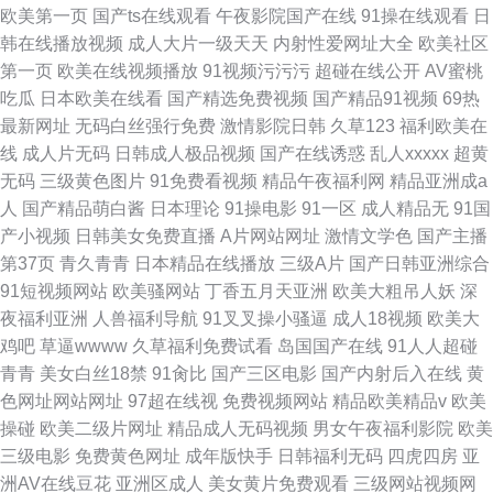
欧美第一页
国产ts在线观看
午夜影院国产在线
91操在线观看
日
韩在线播放视频
成人大片一级天天
内射性爱网址大全
欧美社区
第一页
欧美在线视频播放
91视频污污污
超碰在线公开
AV蜜桃
吃瓜
日本欧美在线看
国产精选免费视频
国产精品91视频
69热
最新网址
无码白丝强行免费
激情影院日韩
久草123
福利欧美在
线
成人片无码
日韩成人极品视频
国产在线诱惑
乱人xxxxx
超黄
无码
三级黄色图片
91免费看视频
精品午夜福利网
精品亚洲成a
人
国产精品萌白酱
日本理论
91操电影
91一区
成人精品无
91国
产小视频
日韩美女免费直播
A片网站网址
激情文学色
国产主播
第37页
青久青青
日本精品在线播放
三级A片
国产日韩亚洲综合
91短视频网站
欧美骚网站
丁香五月天亚洲
欧美大粗吊人妖
深
夜福利亚洲
人兽福利导航
91叉叉操小骚逼
成人18视频
欧美大
鸡吧
草逼wwww
久草福利免费试看
岛国国产在线
91人人超碰
青青
美女白丝18禁
91肏比
国产三区电影
国产内射后入在线
黄
色网址网站网址
97超在线视
免费视频网站
精品欧美精品v
欧美
操碰
欧美二级片网址
精品成人无码视频
男女午夜福利影院
欧美
三级电影
免费黄色网址
成年版快手
日韩福利无码
四虎四房
亚
洲AV在线豆花
亚洲区成人
美女黄片免费观看
三级网站视频网