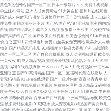
黄色3级抢网站
国产一区二区
日本一级婬片
久久免费手机视频
观看 男人的天堂东京道 91香蕉在线 日韩国产成人网站 久久尤物天堂 91最新
学生妹Av网站
亚洲人成免费网站
91大神自拍
福利片在线观看
国产成人内射无码
激情五月极品婷婷
国产剧情精品
成人三级伦
在线观看网址 四虎青青WWW 91资源免费共享总站 三级视频网址 青青草99
理免费
偷怕欧美亚州图片
国产AV国产AV
97亚洲精华液
国内精
自线
国产精品3级片
成年女人视频
狠狠撸亚洲欧美
91操碰在线
热99热 95国产在线 色悠悠成人网 国产精品免费99 91艹艹 91视频网站精选
国产高清精品二区
国产欧美在线视频
欧美色综合网
91国产自拍
偷拍
香蕉911
花蝴蝶看片免费
白丝美女免费网站
欧美女人与动
大全 亚洲伊人变态中文字幕 福利社老司机 夜夜撸com 国产91视频在线观看
物交
国产精品无码电影
91插插库
97超碰大香蕉
户外自慰影院
国产一区二区二区
国产偷窥盗摄视频
成人动漫网站观看
欧美第
在线观看91不用下载 黄色日本www 一区二区成人精品 成人AV首付 欧美精
一页夜夜
91成人精品视频
蜜桃爱爱视频
乱伦熟女五月天
91香
蕉视
福利在线视频直播
一区xxxxx
岛国大片免费视频
一道日本
品ab 黑丝AV影院 新视频sss国产 91视频在线新网站 欧美男女性生活 91免费
亚洲香蕉
国产91高清精品
国产一区二区福利
伦理在线播放
人
妻无码精品
91自拍在线观看
国产一级片内射
夜夜骑青青草
欧
国视频 国产香蕉av 丝袜后入91 不卡的欧美性爱 欧美另类bdsm 91网站入口
美色图人妻
在线免费欧美视频
免费黄色毛片
成人精品无码视频
欧美午夜极品
性欧美ⅩⅩⅩⅩ乱
欧美色色六月天
91影视网
午夜伦
桃色 www射 影音先锋AV最新电影 国产综合久蜜芽 涩瑟综合网在线看 av色
不卡
加勒比性爱网
青草国产在线视频
亚洲国产精品导航
欧美色
淫
波多野结依电影
91狠狠撸
成人深夜电影
精品国产美女剃毛
图制服网址 婷婷丁香花一区 91网址免费观看 色色男人的天堂AV 91蜜桃臀在
加勒比熟女
91碰在线
欧美裸模
萌白酱国产一区
美国一级AV
国