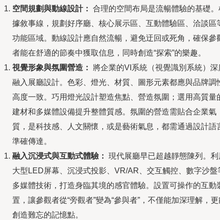
空間規劃與動線設計：
合理的空間布局是流暢體驗的基礎。
據敘事線，規劃好序廳、核心展示區、互動體驗區、洽談區
功能區域。動線設計應自然流暢，避免迂回或死角，確保參
者能在舒適的節奏中獲取信息，同時創造“探索”的樂趣。
視覺形象與氛圍營造：
將企業的VI系統（視覺識別系統）深
融入展廳設計。色彩、燈光、材質、圖形元素都應與品牌調
高度一致。巧用燈光設計塑造焦點、營造氛圍；選用高質量
建材和多媒體設備提升整體質感。氛圍的營造需貼合企業氣
質，是科技感、人文關懷，或是藝術氣息，都需通過設計語
準確傳達。
融入沉浸式與互動式體驗：
現代展廳早已超越靜態陳列。利
大型LED屏幕、沉浸式投影、VR/AR、交互觸控、數字沙盤
多媒體技術，打造身臨其境的感官體驗。設置可操作的互動
置，讓參觀者從“旁觀者”變為“參與者”，不僅能加深理解，更
創造難忘的記憶點。