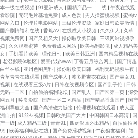
本一级在线视频
|
91亚洲成人
|
国精产品一二二线
|
午夜在线观
看影院
|
无码毛片基地免费
|
成人色爱
|
男人操蜜桃视频
|
蜜桃tv
网站入口
|
伦理片电影网站
|
三级伦理资源
|
家庭日韩欧美激情
|
国产剧情福利在线
|
香蕉AV
|
在线成人小视频
|
久久伊人
|
久草
视频免费网
|
国产又粗又大
|
操你啦欧美日韩
|
三级网站视频孕
妇
|
久久观看蜜芽
|
免费看成人网站
|
欧美福利影院
|
成人精品美
女
|
手机看片欧美
|
理伦日韩
|
欧美日韩亚洲
|
国内精品视频在线
|
老湿影院体验区
|
爱豆传媒www
|
丁香五月综合网上
|
国产情趣
白丝在线
|
亚州色图黑料
|
操你啦欧美日韩
|
福利无码视频午夜
|
青草青青在线观看
|
国产成年人
|
波多野吉衣在线
|
国产美女91
视频
|
在线观看三级a片
|
日韩在线视频专区
|
国产乱子伦
|
日韩
无码一二区
|
自拍偷拍福利论坛
|
国产乱人
|
国产区第一页
|
深爱
网五月
|
喷潮影院
|
国产一区二区精品
|
国产精品香蕉国产
|
国产
福利导航大全
|
国产高清磁力链接
|
伦理视频在线观看
|
成人亚
洲自拍
|
91丝袜视频
|
日韩欧美国产大片
|
中国韩国日本高清
|
国
产一级
|
成人精品三级
|
青青91
|
四虎影庫必出精品
|
自拍偷拍网
99
|
欧美福利电影在线
|
国产免费淫秽视频
|
午夜狼友福利
|
福