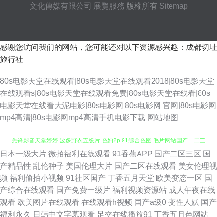
文化傳媒有限公司
展覽服務
版權所有
Sitemap
感谢您访问我们的网站，您可能还对以下资源感兴趣：成都切址
旅行社
80s电影天堂在线观看|80s电影天堂在线观看2018|80s电影天堂
在线观看s|80s电影天堂在线观看免费|80s电影天堂在线看|80s
电影天堂在线看大泥电影|80s电影网|80s电影网 官网|80s电影网
mp4高清|80s电影网mp4高清手机电影下载
网站地图
日本一级大片
微拍福利在线观看
91香蕉APP
国产二区三区
国
日韩视频中文字幕 久久精品网 久久麻豆精品店 91福利主播 国产区熟女丝袜
产精品性
乱伦种子
美国伦理大片
国产二区在线观看
美女伦理视
频
福利偷拍小视频
91社区国产
丁香五月天堂
欧美变态一区
国
先锋影音天堂婷婷 波多野衣五级片 色妇2p 91综合色图 毛片网站国产一二三
产综合在线观看
国产免费一级片
福利视频资源站
成人午夜在线
观看
欧美图片在线观看
在线观看h视频
国产a级0
变性人妖
国产
区 国产精品在线性爱 影音先锋资源AV站 老司机手机AB在线 91小视频在线
福利永久
日韩中文字幕观看
足交在线播放91
丁香五月色网站