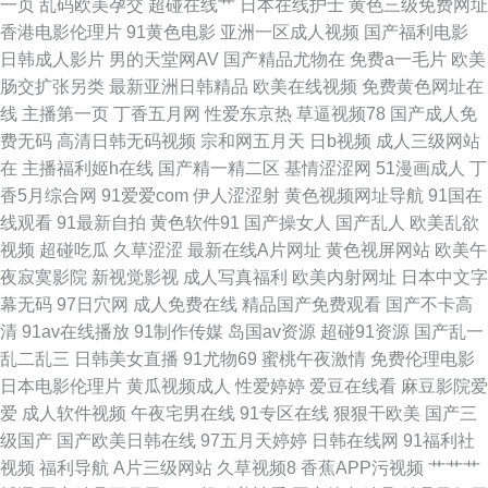
一页
乱码欧美孕交
超碰在线艹
日本在线护士
黄色三级免费网址
香港电影伦理片
91黄色电影
亚洲一区成人视频
国产福利电影
利影院午夜久久 伊人娱乐大香蕉 欧美日韩激情另类小说 91桃色免费网站 天
日韩成人影片
男的天堂网AV
国产精品尤物在
免费a一毛片
欧美
肠交扩张另类
最新亚洲日韩精品
欧美在线视频
免费黄色网址在
美mv天美 不卡无码日韩 91天堂视频 四虎国产精品一区 肏久在线91观看 香
线
主播第一页
丁香五月网
性爱东京热
草逼视频78
国产成人免
费无码
高清日韩无码视频
宗和网五月天
日b视频
成人三级网站
蕉黄色免费网站 东方va青青在线 91海外资源 美日韩怡红院 91日韩高清 青
在
主播福利姬h在线
国产精一精二区
基情涩涩网
51漫画成人
丁
香5月综合网
91爱爱com
伊人涩涩射
黄色视频网址导航
91国在
青草原电影院 内射黑丝91av 国产精品一区二区三 91茄子视频在线观看 欧美
线观看
91最新自拍
黄色软件91
国产操女人
国产乱人
欧美乱欲
视频
超碰吃瓜
久草涩涩
最新在线A片网址
黄色视屏网站
欧美午
三级在线 国产精品免费久久 欧美bdsm女同 91视频国产高清 另类av日韩无
夜寂寞影院
新视觉影视
成人写真福利
欧美内射网址
日本中文字
幕无码
97日穴网
成人免费在线
精品国产免费观看
国产不卡高
码 国产九九热视频 91视频福利导航 久久国产精品人妻 91黄观看 日韩一二三
清
91av在线播放
91制作传媒
岛国av资源
超碰91资源
国产乱一
乱二乱三
日韩美女直播
91尤物69
蜜桃午夜激情
免费伦理电影
五区 大香蕉狼人窝 午夜精品九九 91吃瓜黑社 日韩精品不卡专区 91美女玉足
日本电影伦理片
黄瓜视频成人
性爱婷婷
爱豆在线看
麻豆影院爱
爱
成人软件视频
午夜宅男在线
91专区在线
狠狠干欧美
国产三
51黑料福利社 日本不卡 国产九九精品九九 激情都市瑟瑟瑟 大香蕉在线99 影
级国产
国产欧美日韩在线
97五月天婷婷
日韩在线网
91福利社
视频
福利导航
A片三级网站
久草视频8
香蕉APP污视频
艹艹艹
音先锋日韩无码 麻豆电影网址入口 黄色天堂com 白丝白虎自慰 91精品大香