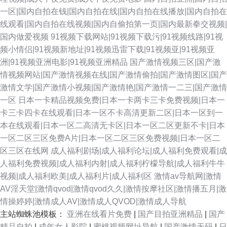
一区|国内自拍在钱|国内自拍在线|国内自拍在线播放|国内自拍在
线观看|国内自拍在线视频|国内自偷拍第一页|国内最新拳交视频|
国内做爱视频
91视频下载网站|91视频下载污|91视频线路|91视
频小情侣|91视频新地址|91视频迅雷下载|91视频亚|91视频亚
洲|91视频亚洲电影|91视频亚洲精品
国产激情视频三区|国产激
情视频网站|国产激情视频在线|国产激情偷拍|国产激情图区|国产
激情文学|国产激情小视频|国产激情艳|国产激情一二三|国产激情
一区
日本一卡精品视频免费|日本一卡两卡三卡免费视频|日本一
卡三卡四卡在线观看|日本一区不卡高清更新二区|日本一区到一
本在线观看|日本一区二高清无卡区|日本一区二区更新不卡|日本
一区二区三区免费A片|日本一区二区三区免费视频|日本一区二
区三区在线网
成人福利剧场|成人福利论坛|成人福利免费观看|成
人福利免费视频|成人福利内射|成人福利柠檬导航|成人福利牛牛
视频|成人福利欧美|成人福利片|成人福利区
激情av导航网|激情
AV淫天堂|激情qvod|激情qvod久久|激情按摩社区|激情播五月|激
情操婷婷|激情成人AV|激情成人QVOD|激情成人导航
主站蜘蛛池模板：
亚洲在线看片免费
|
国产目拍亚洲精品
|
国产
精品自拍
|
成年女人影院
|
蜜桃视频网址导航
|
国产激情无码
|
日