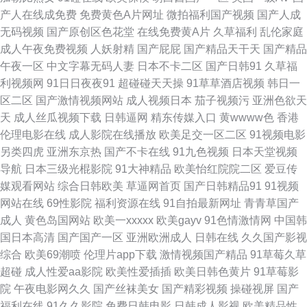
产人在线成免费
免费黄色A片网址
微拍福利国产视频
国产人成
线 色悠悠五月桃花网 超碰夜夜撸视频 影视先锋高加勒比av 国产精品色约约
无码视频
国产原创区色花堂
在线免费黄A片
久草福利
乱伦家庭
成人午夜免费视频
人妖射精
国产屁屁
国产精品天干天
国产精品
约约约 91公开超碰人人去8 久久性精品 亚洲精品国产精品国 www日韩激情
午夜一区
中文字幕无码人妻
日本不卡二区
国产日韩91
久草福
利视频网
91日日夜夜91
超碰碰天天操
91草草酒店视频
韩日一
91性爰 欧美孕妇日P视频 超碰91久久在线 少妇无码一区二区 91热爆分类视
区二区
国产激情视频网站
成人视频日本
茄子视频污
亚洲色欲天
天
成人丝瓜视频下载
日韩逼网
精东传媒入口
黄wwww色
香港
频 九草免费在线 91视频夫妻 老司机91福利在线 91草莓在线 国产日韩在 伊
伦理电影在线
成人影院在线播放
欧美足交一区二区
91视频电影
另类四虎
亚洲东京热
国产不卡在线
91九色视频
日本天堂视频
人久久网站上 日韩系列AV 男人天堂AA 91免费在线破视频 国产人妻网站 91
导航
日本三级光棍影院
91大神精品
欧美怡红院院二区
爱豆传
媒观看网站
综合日韩欧美
草逼网首页
国产日韩精品91
91视频
处女在线 国产精品九九久久 亚洲首页福利一区二区 av老司机久久 亚洲色图
网站在线
69性影院
福利资源在线
91自拍最新网址
青青草国产
成人
黄色岛国网站
欧美一xxxxx
欧美gayv
91色情激情网
中国韩
国产传媒 成人五区 日韩欧美Aⅴ综合网 91网站免費观看 午夜AV福利在线导
国日本高清
国产国产一区
亚洲欧洲成人
日韩在线
久久国产影视
综合
欧美69潮喷
伦理片app下载
激情视频国产精品
91草莓久草
航 成人日韩在线不卡 深爱激请网站 91在线视频新网址 午夜蜜桃888不卡 福
超碰
成人性爱aa影院
欧美性爱插插
欧美日韩色黄片
91草莓影
院
午夜电影网久久
国产丝袜美女
国产精彩视频
操碰视屏
国产
利院av 午夜成人福利久久 操碰在线 在线观看AV福利网 国产精品精 香蕉视频
福利在线
91久久影院
免费日韩电影
日韩成人影视
欧美精品性