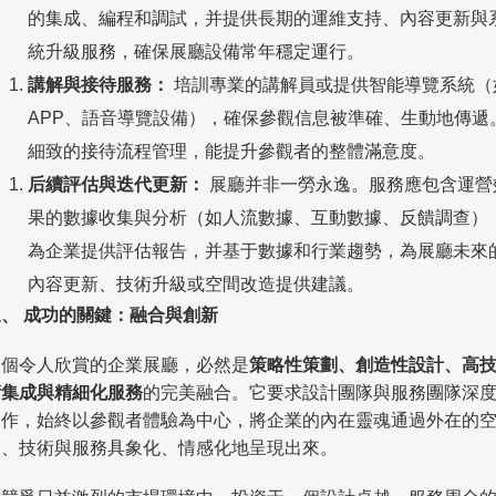
的集成、編程和調試，并提供長期的運維支持、內容更新與
統升級服務，確保展廳設備常年穩定運行。
講解與接待服務：
培訓專業的講解員或提供智能導覽系統（
APP、語音導覽設備），確保參觀信息被準確、生動地傳遞
細致的接待流程管理，能提升參觀者的整體滿意度。
后續評估與迭代更新：
展廳并非一勞永逸。服務應包含運營
果的數據收集與分析（如人流數據、互動數據、反饋調查）
為企業提供評估報告，并基于數據和行業趨勢，為展廳未來
內容更新、技術升級或空間改造提供建議。
三、 成功的關鍵：融合與創新
一個令人欣賞的企業展廳，必然是
策略性策劃、創造性設計、高
術集成與精細化服務
的完美融合。它要求設計團隊與服務團隊深
協作，始終以參觀者體驗為中心，將企業的內在靈魂通過外在的
間、技術與服務具象化、情感化地呈現出來。