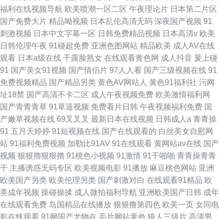
福利在线视频导航
欧美喷潮一区二区
午夜理论片
日本第二片区
国产免费大片
精品呦视频
日本乱伦高清无码
深夜国产视频
91
刺激视频
日本中文字幕一区
日韩免费精品视频
日本高清v
欧美
日韩伦理午夜
91碰超免费
亚洲色图网站
精品欧美
成人AV在线
观看
日本a级在线
干露脸熟女
在线观看黄色网
成人抖音
爰上碰
91
国产美女91视频
国产情侣片
97人人看
国产三级视频在线
91
免费视频精品
国产精品另类
黄色AV网站人
黄色91福利社
污网
址18禁
国产高清不卡二区
成人午夜视频免费
欧美激情福利网
国产青青青草
91草逼视频
免费看片日韩
午夜视频福利免费
国
产嫩草视频在线
69叉叉叉
最新日本在线视频
日韩成人a
青青操
91
五月天婷婷
91短视频在线
国产在线观看的
白丝美女自慰网
站
91福利免费视频
加勒比91AV
91在线观看
黄网站av在线
国产
视频
狠狠擼狠狠擼
91桃色小视频
91激情
91干啪啪
青青操青青
干
主播诱惑无码专区
欧美视频电影
91播放
麻豆桃色网站
亚洲
欧美国产另类
欧美伦理另类
国产刺激对白
在线观看91精品
欧
美成年视频
操碰操揉
成人微拍福利导航
亚洲欧美国产日韩
成年
在线观看免费
岛国精品在线播放
狠狠撸第四色
欧美一页
女同电
影在线观看
91网国产尤物在
毛片网站黄色
狼人三级片
高清男