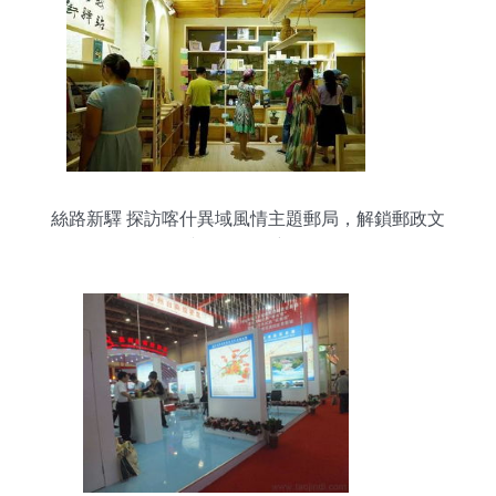
絲路新驛 探訪喀什異域風情主題郵局，解鎖郵政文
化與展覽服務新體驗