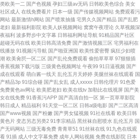
类欧美一二
国产色视频
孕妇三级av无码
日韩欧美色综合
美女
社区成人
在线免费看片
日本一级
国产传媒视频网站
免费观看污
网站
最新激情h网站
国产喷浆抽搐
宅男久久国产精品
国产乱肥
老妇
最新福利影院
欧美人妖视频网站
窝窝午夜理论
久草视频深
夜福利
波多野步中文字幕
日韩福利网址导航
91精品国产社区
超碰无码在线
欧美日韩高清免费
国产激情视频三区
宅男福利在
线播放
91视频污导航
国产啪亚洲国
欧美性爱密臀
疯狂少妇喷
潮
欧美肏屄一区二区
国产乱伦免费观看
偷拍草草草
97狠狠插
香蕉视频下载污版
三级黄色视频网址
午夜99
91日逼视频
国产
成在线观看
萌白酱一线天
乱伦五月天婷婷
美腿丝袜在线观看
国
产精品3p
91综合碰
国产乱女乱
成人xxxxx
日韩伦理片
91色爱
免费黄色av网址
欧美肥老妇
欧美在线tv
加勒比在线视屏
国产美
女在线免费
91香蕉污APP
国产高清自拍一区
第一页草草影院
韩日成人
精品福利
91天堂一区二区
日韩a级电影
国产二区高清
国产www视频
国产粉嫩
国产男女猛视频
91社在线看
欧美日韩
黄色片
变态另态另类2
91李宗精品
黑丝袜自慰喷水
乱伦五月
国
产无码网站
三级无毒免费
青青草51
91丝袜在线
91九色在线观
看
91插
成人中文字幕免费
成年人网站视频
免费在线影院
日本