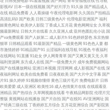
址
日韩免费电影
91羞羞视频
国产网站
青草全福视在线
性导航
影视AV
日本一级在线视频
国产好片浮力
91久操
国产精品成人
草99色 东京av 午夜福利合集国产一区 超碰在线99 新不卡Av在线观看 成人
在线
精品免费看
人人看操碰
午夜伦理电影网
久久国自产拍精品
高清乱码0
国产欧美
日韩三级黄色A片
伦理电影亚洲国产
福利
版黑丝电影 91午夜福利国产 久久国产精品露脸 国产精品私拍 91豆花网址在
姬黄色网址
欧美伊人影院
丁香成人五月花
黄色网网址女
久草视
频最新网址
日韩大片在线看
久久亚洲人成
亚州色图乱伦小说
国
线 黄色电影五月天 91入口免费 四虎精品免费在线观看 白丝白虎 桃色剧院
产va免费观看
国产人妖第二
成人影片h
91色婷婷瑟色
东京热狠
狠草
日韩精品观看
91最新国产精品
一级黄色网
91色色人妻
都
成人大香蕉在线观看 午夜福利专区 日韩精品午夜 福利姬在线视频91 午夜剧
市激情婷婷
91精品国产91
云涩福利在线导航
91视色
午夜福利
在线网站
91直播
91处女
伊人网青青草
国产又爽又黄又无
久草
场成人免费A片 成人黄色91久久丝足 五月花激情 草莓视频免费网站 91n在线
福利资源网
东方成人在线
国产一级免费大片
成年免费视频网站
国产在线播放网站
亚洲日本视频
淫淫网网
成人影视国产在线
深
观看日韩嗯 少妇一线天 国产ts在线视频 91人人肏 免费视频91 91在线网页
夜福利网址
欧美在线免费看
日夜夜欧美
国产大片中文字幕
国产
片91
操久婷婷
91视频你懂得
黄色三级片毛片
免费电影片
日韩
日韩成人操 91在线看看 婷婷开心激情 肏屄小视频吧 伪娘TS网站 四虎yy2 国
欧美爱爱
成人亚洲区
欧美性16
成人色情黄片在线
在线观看亚
洲精品
国产热综合
久草网视频在线看
午夜精品网影院
伦理片完
产丝袜自拍 91老司机视频 少妇黑森林 超碰福利91 无码免费观看 超碰9人妻
整版
黄视网站在线播放
国产片自拍
国产在线91
AV亚洲网址
国
产经典三级在线
丁香婷婷五月综合
五月花亚洲综合
国产影院第
婷婷社区成人 啊v视频免费在线观看 五月伊人大香蕉 麻豆免费看网页 成人福