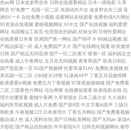
色av网
日本波多野吉衣
日韩在线观看精品
日本一级电影
久草
网页
97免费艹
岛国一区二区
岛国动作片在
波多野吉衣三级
亚
洲AV一卡
在线免费小视频
搞黄网站在线观看
免费色情A片网扯
91资源在线视频
蜜桃视频网站
91中文
国产在线视频
福利爱爱
网址
岛国搬运工首页
伦理朋友的妈妈
丝袜女同
日韩性爱网址
在线观看日本黄
亚洲国产第一网站
国产99不卡
66精品视频
国
产精品探花一区
成人免费国产大片
国产在线网址观看
欧美激情
日韩
国产精品无码亚洲
国产一区二区黄片
喷潮一区
福利姬足交
在线看
成人午夜网址
五月花无码视频
青青草国产
欧美日韩乱
国产屁屁第一页
91国产视频网
性爱草逼91AV
免费欧美视频
欧
美岛国一区二区
少妇喷水18禁
51漫画APP
丁香五月花激情网
欧美爱爱tv视频
免费五月丁香视频
97香蕉超级碰碰
国产免费看
二区
三级黄色片网站
综合网黄
在线播放观看
欧美电影在线
伦
理片在哪里看
蜜桃午夜网
久草资源在
日本三级大全
久久福利
福利所导航视频
成人片免费
国产第9页
中文字幕bt原声
三级日
韩欧美
午夜视频123
日本推理片
丁香五月网站
国产免费看视频
极品成人色
成人黑料自拍
国产日韩欧美网站
国产无码av
老湿A
片影院
国产精品自拍偷拍
牛牛影院A片
日韩无码视频网站
都市